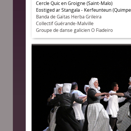
Cercle Quic en Groigne (Saint-Malo)
Eostiged ar Stangala - Kerfeunteun (Quimpe
Banda de Gaïtas Herba Grileira
Collectif Guérande-Malville
Groupe de danse galicien O Fiadeiro