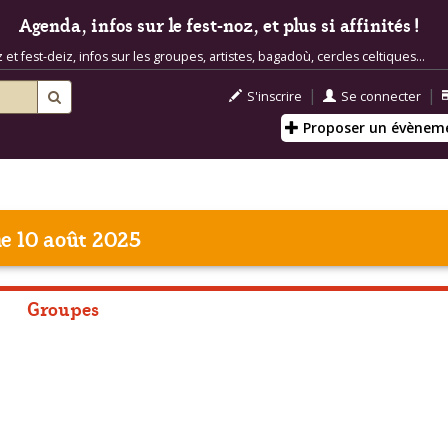
Agenda, infos sur le fest-noz, et plus si affinités !
t fest-deiz, infos sur les groupes, artistes, bagadoù, cercles celtiques...
|
|
S'inscrire
Se connecter
Proposer un évènem
e 10 août 2025
Groupes