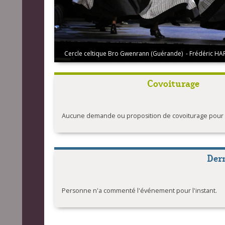
Cercle celtique Bro Gwenrann (Guérande) - Frédéric H
Cercle Quic en Groigne (Saint-Malo) - ©Serge PHILOUZE
Covoiturage
Aucune demande ou proposition de covoiturage pour l'
Der
Personne n'a commenté l'événement pour l'instant.