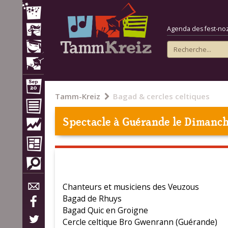
Agenda des fest-noz e
Tamm-Kreiz
Bagad & cercles celtiques
Spectacle à
Guérande
le Dimanch
Chanteurs et musiciens des Veuzous
Bagad de Rhuys
Bagad Quic en Groigne
Cercle celtique Bro Gwenrann (Guérande)