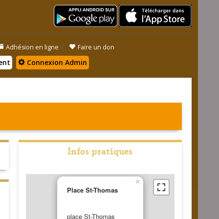
|
Adhésion en ligne
Faire un don
ent
Connexion Admin
Infos pratiques
×
Place St-Thomas
place St-Thomas