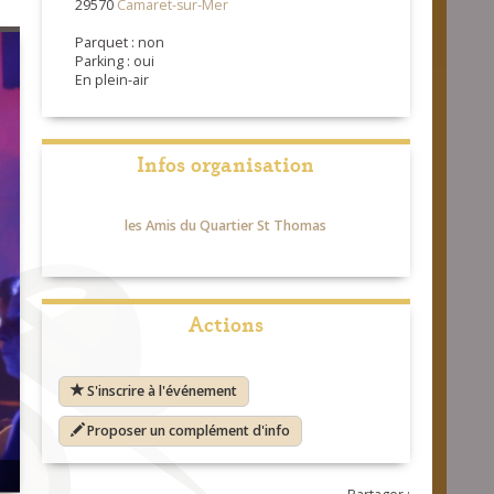
29570
Camaret-sur-Mer
Parquet : non
Parking : oui
En plein-air
Infos organisation
les Amis du Quartier St Thomas
Actions
S'inscrire à l'événement
Proposer un complément d'info