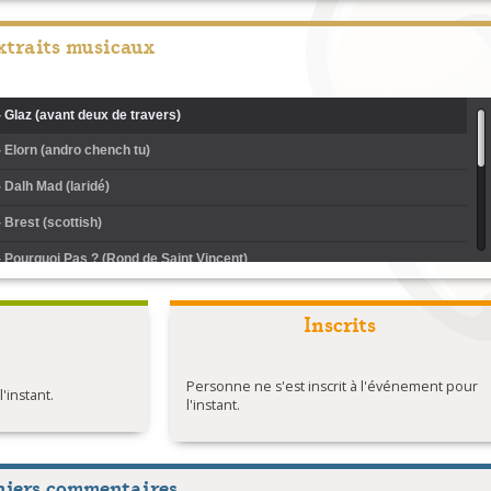
xtraits musicaux
 - Glaz (avant deux de travers)
- Elorn (andro chench tu)
- Dalh Mad (laridé)
- Brest (scottish)
 - Pourquoi Pas ? (Rond de Saint Vincent)
 - Passer sa vie en mer (gavotte du bas leon)
Inscrits
- Gand red an dour (kost ar c'hoat)
- Inizi penn ar bed
Personne ne s'est inscrit à l'événement pour
instant.
- Mont kuit (cercle circassien)
l'instant.
 - Mazurka de Verlaine
 - Menez Atlas (gavotte ton double)
niers commentaires