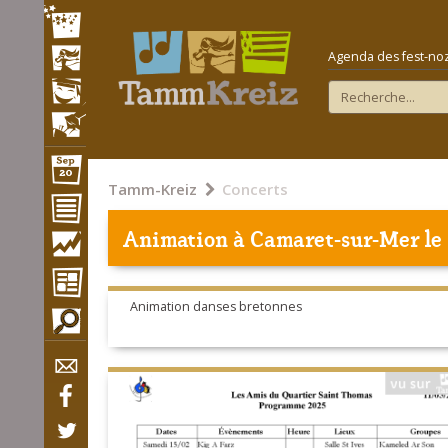
Agenda des fest-noz e
Tamm-Kreiz
Concerts
Animation à
Camaret-sur-Mer
le
Animation danses bretonnes