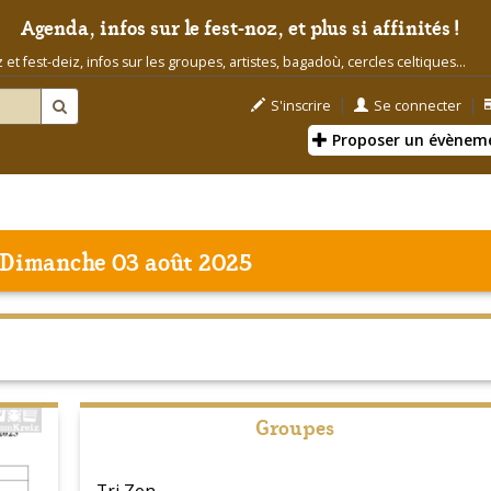
Agenda, infos sur le fest-noz, et plus si affinités !
t fest-deiz, infos sur les groupes, artistes, bagadoù, cercles celtiques...
|
|
S'inscrire
Se connecter
Proposer un évènem
 Dimanche 03 août 2025
Groupes