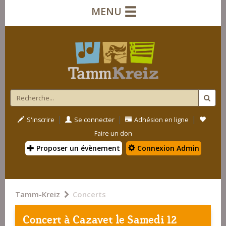
MENU
|
|
|
S'inscrire
Se connecter
Adhésion en ligne
Faire un don
Proposer un évènement
Connexion Admin
Tamm-Kreiz
Concerts
Concert à
Cazavet
le Samedi 12