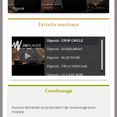
Digresk
Extraits musicaux
Digresk - CROP CIRCLE
Digresk - ISANDLWANA
Digresk - BLUE RAGE
Digresk - YIN et YANG (edit
radio)
Digresk - LE CAFE NOIR
Covoiturage
Aucune demande ou proposition de covoiturage pour
l'instant.