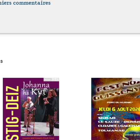
niers commentaires
e/Le Mauff - Valse à Spontus
s