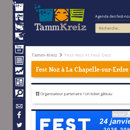
Agenda des fest-noz e
Tamm-Kreiz
Fest-Noz et Fest-Deiz
Fest Noz à
La Chapelle-sur-Erdre
Organisateur partenaire ! Un ticket gâteau