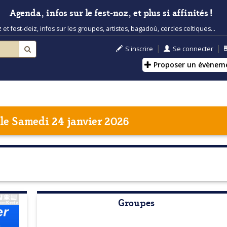
Agenda, infos sur le fest-noz, et plus si affinités !
t fest-deiz, infos sur les groupes, artistes, bagadoù, cercles celtiques...
|
|
S'inscrire
Se connecter
Proposer un évènem
le Samedi 24 janvier 2026
Groupes