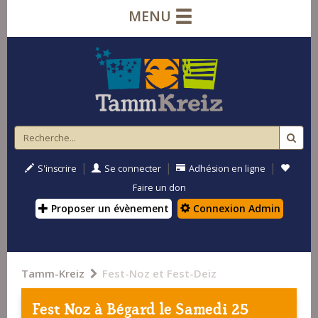
MENU
|
|
|
S'inscrire
Se connecter
Adhésion en ligne
Faire un don
Proposer un évènement
Connexion Admin
Tamm-Kreiz
Fest-Noz et Fest-Deiz
Fest Noz à
Bégard
le Samedi 25