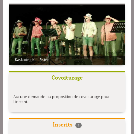
Kaskadeg Kan Sistem
Skemm
Covoiturage
Aucune demande ou proposition de covoiturage pour
l'instant.
Inscrits
1