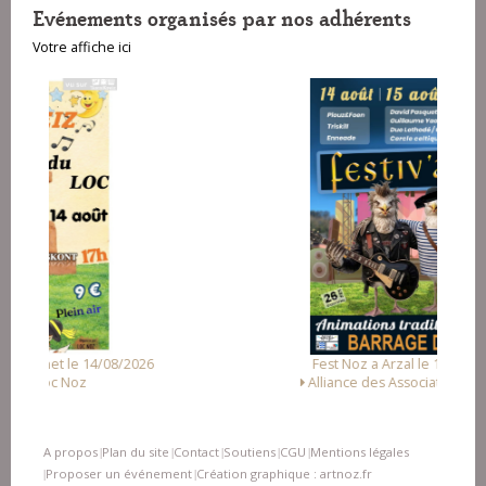
Evénements organisés par nos adhérents
Votre affiche ici
Fest Noz a Arzal le 15/08/2026
Alliance des Associations d'Arzal
A propos
Plan du site
Contact
Soutiens
CGU
Mentions légales
|
|
|
|
|
Proposer un événement
Création graphique : artnoz.fr
|
|