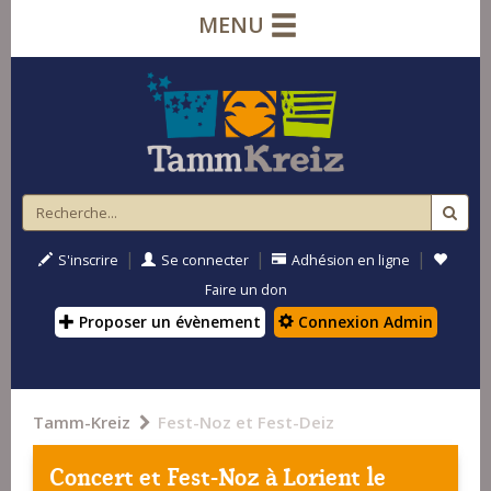
MENU
|
|
|
S'inscrire
Se connecter
Adhésion en ligne
Faire un don
Proposer un évènement
Connexion Admin
Tamm-Kreiz
Fest-Noz et Fest-Deiz
Concert et Fest-Noz à
Lorient
le