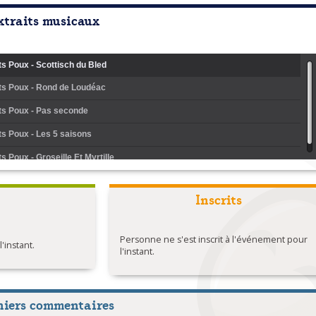
xtraits musicaux
its Poux - Scottisch du Bled
its Poux - Rond de Loudéac
its Poux - Pas seconde
its Poux - Les 5 saisons
ts Poux - Groseille Et Myrtille
Inscrits
Personne ne s'est inscrit à l'événement pour
instant.
l'instant.
niers commentaires