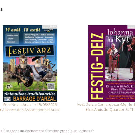
s
 Deiz a Camaret-sur-Mer le 16/08/2026
Fest Noz a Arzal le 14/08/
les Amis du Quartier St Thomas
Alliance des Associations d
es
Proposer un événement
Création graphique : artnoz.fr
|
|