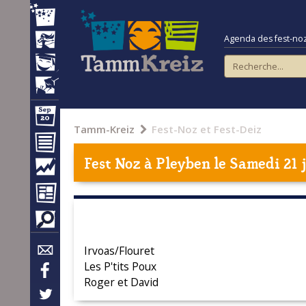
Agenda des fest-noz e
Tamm-Kreiz
Fest-Noz et Fest-Deiz
Fest Noz à
Pleyben
le Samedi 21 
Irvoas/Flouret
Les P'tits Poux
Roger et David