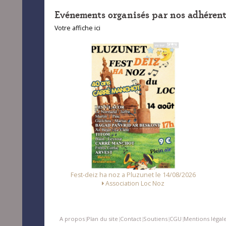
Evénements organisés par nos adhérent
Votre affiche ici
unet le 14/08/2026
Fest
Fest Noz a Arzal le 15/08/2026
Loc Noz
Alliance des Associations d'Arzal
A propos
Plan du site
Contact
Soutiens
CGU
Mentions légal
|
|
|
|
|