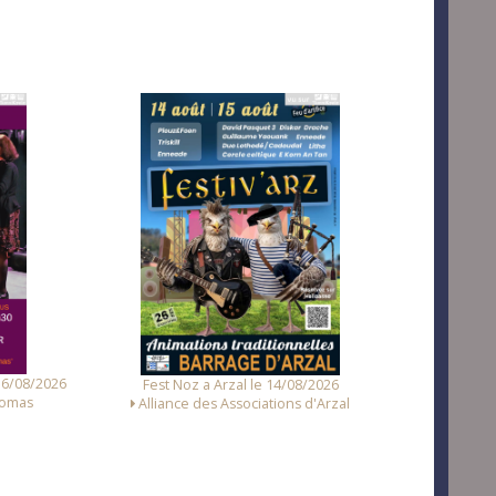
Fest Noz a Tr
2026
Concert et Fest-Noz a Sainte-Hélène le
'Arzal
16/08/2026
Avenir de Sainte Hélène