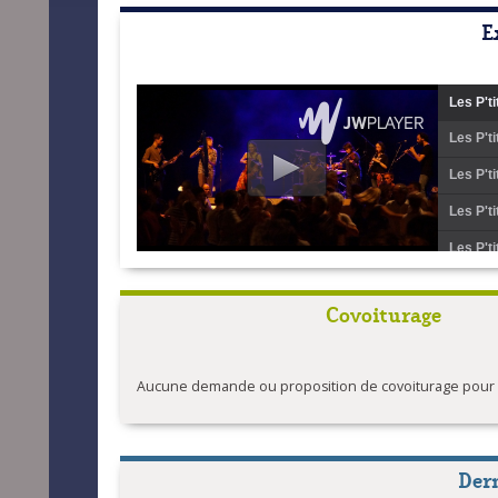
E
Les P't
Les P't
Les P't
Les P't
Les P'ti
Covoiturage
Aucune demande ou proposition de covoiturage pour l'
Der