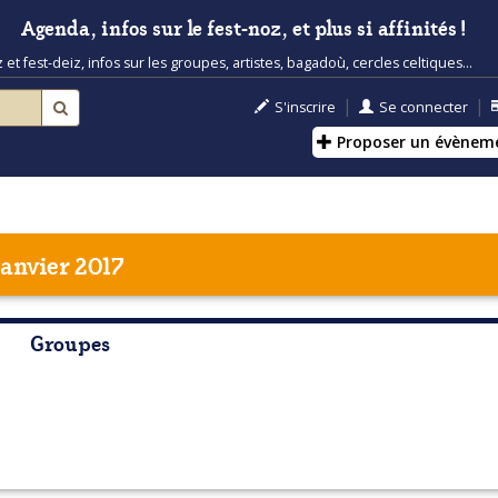
Agenda, infos sur le fest-noz, et plus si affinités !
t fest-deiz, infos sur les groupes, artistes, bagadoù, cercles celtiques...
|
|
S'inscrire
Se connecter
Proposer un évènem
janvier 2017
Groupes