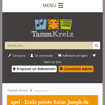
MENU
|
|
|
S'inscrire
Se connecter
Adhésion en ligne
Faire un don
Proposer un évènement
Connexion Admin
Tamm-Kreiz
Annuaire
apel - Ecole privée Saint Joseph de