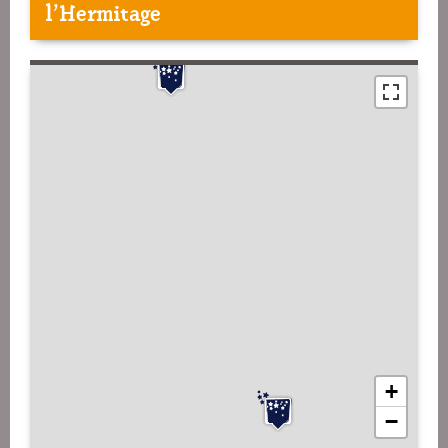
l'Hermitage
+
−